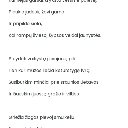
Kur liejas garsai, trykšta versmė paletėj,
Plaukia judesių žavi gama
Ir pripildo sielą,
Kai rampų šviesoj šypsos veidai jaunystės.
Palydėk vaikystę į svajonių pilį
Ten kur mūzos liečia keturstygę lyrą.
Susiburkim minčiai prie sraunios Lietavos
Ir išauskim juostą grožio ir vilties.
Griežia žiogas pievoj smuikeliu