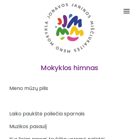
PRADINIS
APIE MUS
VEIKLOS SRITYS
Mokyklos himnas
DALYKAI
TĖVAMS IR MOKINIAMS
Meno mūzų pilis
ADMINISTRACINĖ INFORMACIJA
STRUKTŪRA IR KONTAKTAI
Laiko paukštė paliečia sparnais
PASLAUGOS
Muzikos pasaulį
D.U.K.