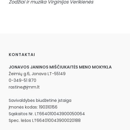
Žodžiai ir muzika Virginijos Verikienės
KONTAKTAI
JONAVOS JANINOS MIŠČIUKAITĖS MENO MOKYKLA
Žeimių g.6, Jonava LT-55149
0-349-51 870
rastine@jmm.lt
Savivaldybės biudžetinė įstaiga
Įmonės kodas: 190310156
Sąskaitos Nr. LT664010043900050064
Spec. lėšos LT664010043900020188