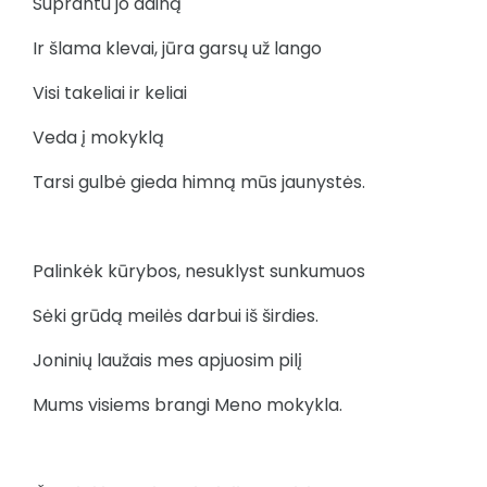
Suprantu jo dainą
Ir šlama klevai, jūra garsų už lango
Visi takeliai ir keliai
Veda į mokyklą
Tarsi gulbė gieda himną mūs jaunystės.
Palinkėk kūrybos, nesuklyst sunkumuos
Sėki grūdą meilės darbui iš širdies.
Joninių laužais mes apjuosim pilį
Mums visiems brangi Meno mokykla.