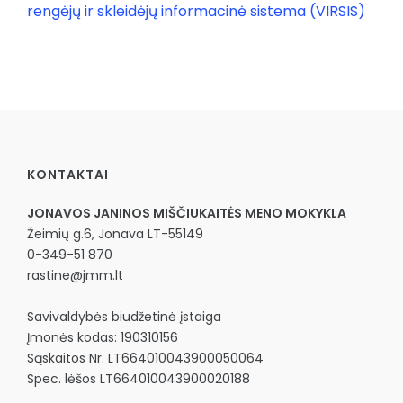
rengėjų ir skleidėjų informacinė sistema (VIRSIS)
KONTAKTAI
JONAVOS JANINOS MIŠČIUKAITĖS MENO MOKYKLA
Žeimių g.6, Jonava LT-55149
0-349-51 870
rastine@jmm.lt
Savivaldybės biudžetinė įstaiga
Įmonės kodas: 190310156
Sąskaitos Nr. LT664010043900050064
Spec. lėšos LT664010043900020188