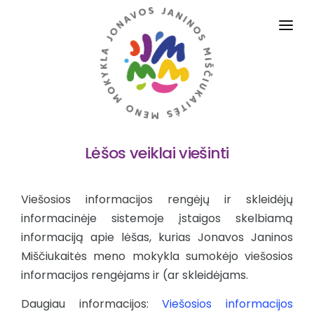
PRADINIS
APIE MUS
VEIKLOS SRITYS
Lėšos veiklai viešinti
DALYKAI
TĖVAMS IR MOKINIAMS
Viešosios informacijos rengėjų ir skleidėjų
ADMINISTRACINĖ INFORMACIJA
informacinėje sistemoje įstaigos skelbiamą
informaciją apie lėšas, kurias Jonavos Janinos
STRUKTŪRA IR KONTAKTAI
Miščiukaitės meno mokykla sumokėjo viešosios
informacijos rengėjams ir (ar skleidėjams.
PASLAUGOS
Daugiau informacijos:
Viešosios informacijos
D.U.K.