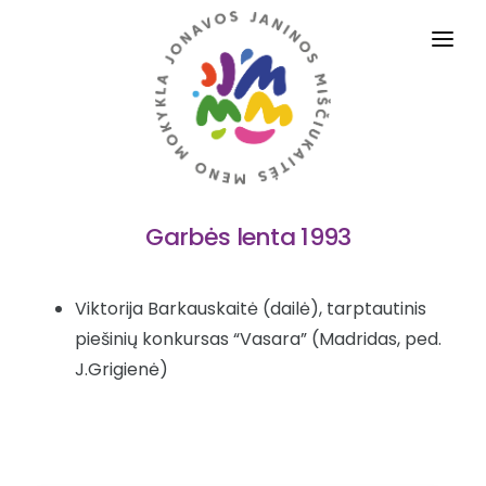
PRADINIS
APIE MUS
VEIKLOS SRITYS
Garbės lenta 1993
DALYKAI
TĖVAMS IR MOKINIAMS
Viktorija Barkauskaitė (dailė), tarptautinis
ADMINISTRACINĖ INFORMACIJA
piešinių konkursas “Vasara” (Madridas, ped.
J.Grigienė)
STRUKTŪRA IR KONTAKTAI
PASLAUGOS
D.U.K.