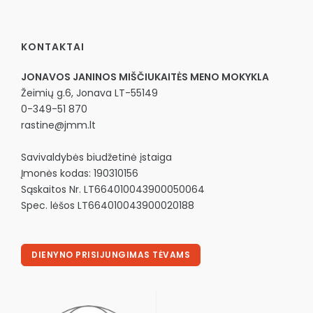
KONTAKTAI
JONAVOS JANINOS MIŠČIUKAITĖS MENO MOKYKLA
Žeimių g.6, Jonava LT-55149
0-349-51 870
rastine@jmm.lt
Savivaldybės biudžetinė įstaiga
Įmonės kodas: 190310156
Sąskaitos Nr. LT664010043900050064
Spec. lėšos LT664010043900020188
DIENYNO PRISIJUNGIMAS TĖVAMS