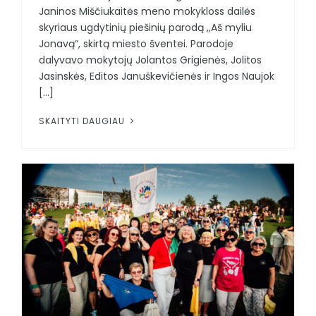
Janinos Miščiukaitės meno mokykloss dailės
skyriaus ugdytinių piešinių parodą ,,Aš myliu
Jonavą“, skirtą miesto šventei. Parodoje
dalyvavo mokytojų Jolantos Grigienės, Jolitos
Jasinskės, Editos Januškevičienės ir Ingos Naujok
[...]
SKAITYTI DAUGIAU