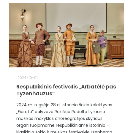
2024-10-01
Respublikinis festivalis „Arbatėlė pas
Tyzenhauzus“
2024 m. rugsėjo 28 d. istorinio šokio kolektyvas
„Fioretti“ dalyvavo Rokiškio Rudolfo Lymano
muzikos mokyklos choreografijos skyriaus
organizuojamame respublikiniame istorinio -
klasikinio šokio ir muzikos festivalyje Ilzenbergo