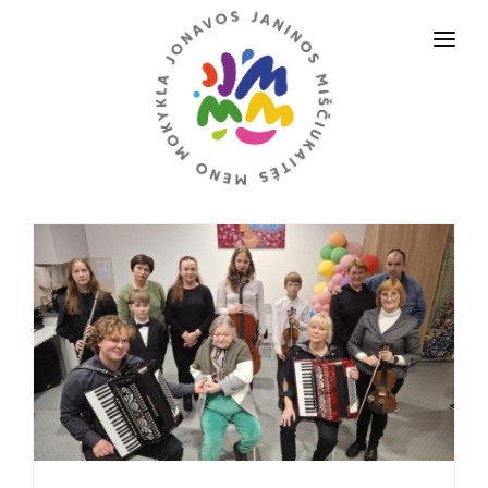
PRADINIS
APIE MUS
VEIKLOS SRITYS
DALYKAI
TĖVAMS IR MOKINIAMS
ADMINISTRACINĖ INFORMACIJA
STRUKTŪRA IR KONTAKTAI
PASLAUGOS
D.U.K.