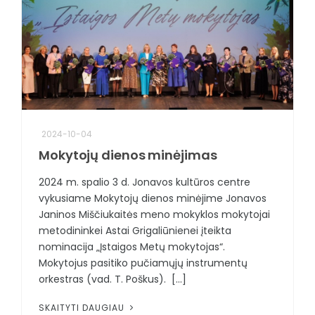
2024-10-04
Mokytojų dienos minėjimas
2024 m. spalio 3 d. Jonavos kultūros centre
vykusiame Mokytojų dienos minėjime Jonavos
Janinos Miščiukaitės meno mokyklos mokytojai
metodininkei Astai Grigaliūnienei įteikta
nominacija „Įstaigos Metų mokytojas“.
Mokytojus pasitiko pučiamųjų instrumentų
orkestras (vad. T. Poškus). [...]
SKAITYTI DAUGIAU