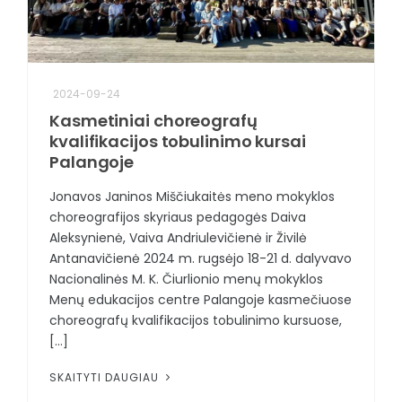
2024-09-24
Kasmetiniai choreografų
kvalifikacijos tobulinimo kursai
Palangoje
Jonavos Janinos Miščiukaitės meno mokyklos
choreografijos skyriaus pedagogės Daiva
Aleksynienė, Vaiva Andriulevičienė ir Živilė
Antanavičienė 2024 m. rugsėjo 18-21 d. dalyvavo
Nacionalinės M. K. Čiurlionio menų mokyklos
Menų edukacijos centre Palangoje kasmečiuose
choreografų kvalifikacijos tobulinimo kursuose,
[...]
SKAITYTI DAUGIAU