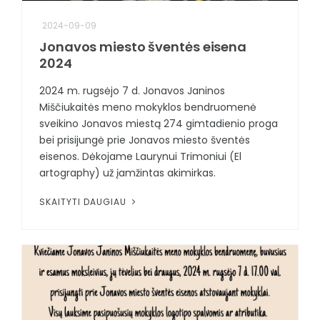
2024-09-09
Jonavos miesto šventės eisena
2024
2024 m. rugsėjo 7 d. Jonavos Janinos
Miščiukaitės meno mokyklos bendruomenė
sveikino Jonavos miestą 274 gimtadienio proga
bei prisijungė prie Jonavos miesto šventės
eisenos. Dėkojame Laurynui Trimoniui (El
artography) už įamžintas akimirkas.
SKAITYTI DAUGIAU