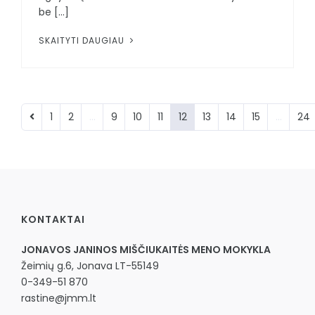
be [...]
SKAITYTI DAUGIAU
1
2
...
9
10
11
12
13
14
15
...
24
KONTAKTAI
JONAVOS JANINOS MIŠČIUKAITĖS MENO MOKYKLA
Žeimių g.6, Jonava LT-55149
0-349-51 870
rastine@jmm.lt