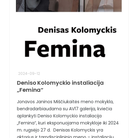
2024-09-12
Deniso Kolomyckio instaliacija
„Femina“
Jonavos Janinos Miščiukaitės meno mokykla,
bendradarbiaudama su AV17 galerija, kviečia
aplankyti Deniso Kolomyckio instaliacija
„Femina“, kuri eksponuojama mokykloje iki 2024
m. rugsėjo 27 d. Denisas Kolomyckis yra
aktorius ir tarpdisciplininio meno – instaliacijų,