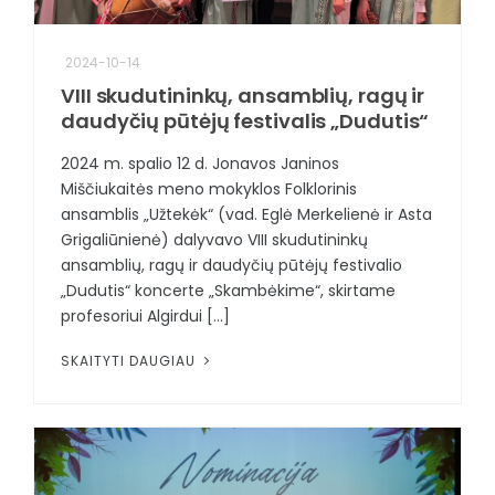
2024-10-14
VIII skudutininkų, ansamblių, ragų ir
daudyčių pūtėjų festivalis „Dudutis“
2024 m. spalio 12 d. Jonavos Janinos
Miščiukaitės meno mokyklos Folklorinis
ansamblis „Užtekėk“ (vad. Eglė Merkelienė ir Asta
Grigaliūnienė) dalyvavo VIII skudutininkų
ansamblių, ragų ir daudyčių pūtėjų festivalio
„Dudutis“ koncerte „Skambėkime“, skirtame
profesoriui Algirdui [...]
SKAITYTI DAUGIAU