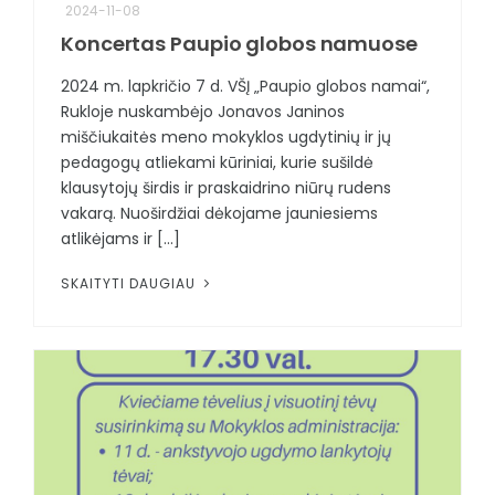
2024-11-08
Koncertas Paupio globos namuose
2024 m. lapkričio 7 d. VŠĮ „Paupio globos namai“,
Rukloje nuskambėjo Jonavos Janinos
miščiukaitės meno mokyklos ugdytinių ir jų
pedagogų atliekami kūriniai, kurie sušildė
klausytojų širdis ir praskaidrino niūrų rudens
vakarą. Nuoširdžiai dėkojame jauniesiems
atlikėjams ir [...]
SKAITYTI DAUGIAU