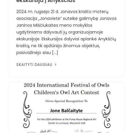
ekskursija į Anykščius
2024 m. rugsėjo 21 d. Jonavos krašto moterų
asociacija „Jonavietė“ suteikė galimybę Jonavos
Janinos Miščiukaitės meno mokyklos
ugdytiniams dalyvauti jų organizuojamoje
ekskursijoje. Ekskursijos dalyviai aplankė Anykščių
kraštą, ne tik apžiūrėjo žinomus objektus,
pasivažinėjo siau [...]
SKAITYTI DAUGIAU