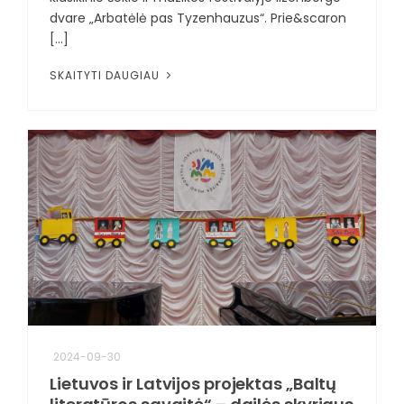
dvare „Arbatėlė pas Tyzenhauzus“. Prie&scaron
[...]
SKAITYTI DAUGIAU
2024-09-30
Lietuvos ir Latvijos projektas „Baltų