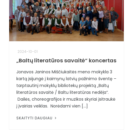
2024-10-01
„Baltų literatūros savaitė“ koncertas
Jonavos Janinos Miščiukaitės meno mokykla 3
kartą įsijungė į kaimynų latvių pažinimo šventę –
tarptautinį mokyklų bibliotekų projektą „Baltų
literatūros savaitė / Baltu literatūras nedēļa“.
Dailės, choreografijos ir muzikos skyriai įsitraukė
į įvairias veiklas. Norėdami vien [...]
SKAITYTI DAUGIAU