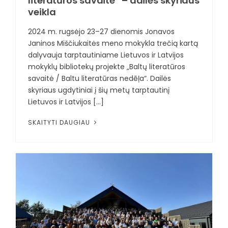
literatūros savaitė“ – dailės skyriaus
veikla
2024 m. rugsėjo 23–27 dienomis Jonavos
Janinos Miščiukaitės meno mokykla trečią kartą
dalyvauja tarptautiniame Lietuvos ir Latvijos
mokyklų bibliotekų projekte „Baltų literatūros
savaitė / Baltu literatūras nedēļa“. Dailės
skyriaus ugdytiniai į šių metų tarptautinį
Lietuvos ir Latvijos [...]
SKAITYTI DAUGIAU