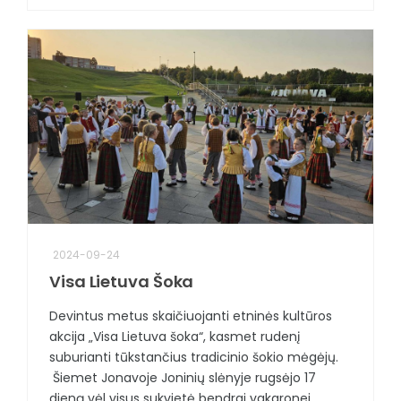
2024-09-24
Visa Lietuva Šoka
Devintus metus skaičiuojanti etninės kultūros
akcija „Visa Lietuva šoka“, kasmet rudenį
suburianti tūkstančius tradicinio šokio mėgėjų.
Šiemet Jonavoje Joninių slėnyje rugsėjo 17
dieną vėl visus sukvietė bendrai vakaronei,