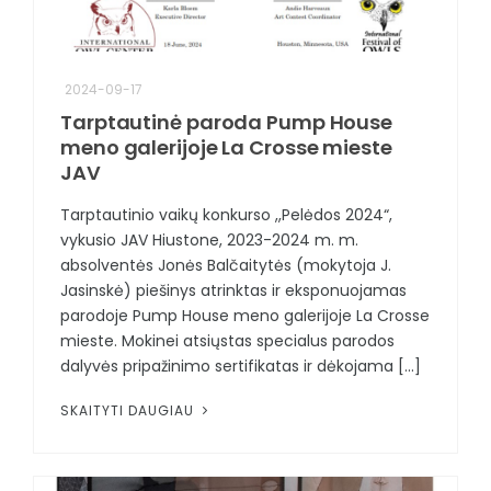
2024-09-17
Tarptautinė paroda Pump House
meno galerijoje La Crosse mieste
JAV
Tarptautinio vaikų konkurso ,,Pelėdos 2024“,
vykusio JAV Hiustone, 2023-2024 m. m.
absolventės Jonės Balčaitytės (mokytoja J.
Jasinskė) piešinys atrinktas ir eksponuojamas
parodoje Pump House meno galerijoje La Crosse
mieste. Mokinei atsiųstas specialus parodos
dalyvės pripažinimo sertifikatas ir dėkojama [...]
SKAITYTI DAUGIAU