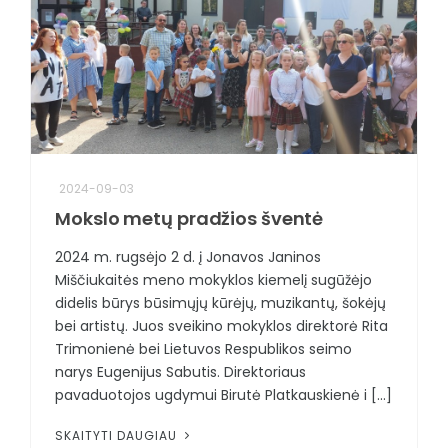
2024-09-03
Mokslo metų pradžios šventė
2024 m. rugsėjo 2 d. į Jonavos Janinos
Miščiukaitės meno mokyklos kiemelį sugūžėjo
didelis būrys būsimųjų kūrėjų, muzikantų, šokėjų
bei artistų. Juos sveikino mokyklos direktorė Rita
Trimonienė bei Lietuvos Respublikos seimo
narys Eugenijus Sabutis. Direktoriaus
pavaduotojos ugdymui Birutė Platkauskienė i [...]
SKAITYTI DAUGIAU