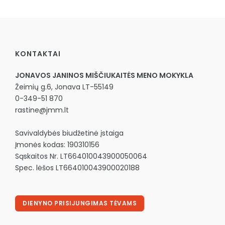
KONTAKTAI
JONAVOS JANINOS MIŠČIUKAITĖS MENO MOKYKLA
Žeimių g.6, Jonava LT-55149
0-349-51 870
rastine@jmm.lt
Savivaldybės biudžetinė įstaiga
Įmonės kodas: 190310156
Sąskaitos Nr. LT664010043900050064
Spec. lėšos LT664010043900020188
DIENYNO PRISIJUNGIMAS TĖVAMS