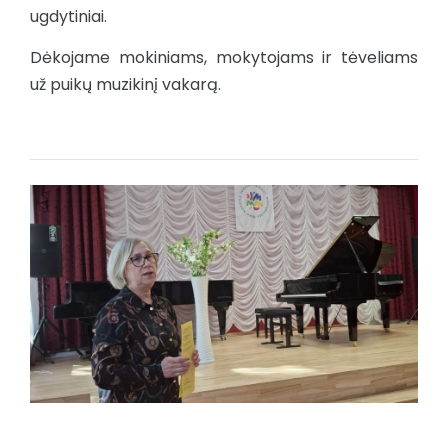
ugdytiniai.
Dėkojame mokiniams, mokytojams ir tėveliams
už puikų muzikinį vakarą.