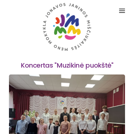
PRADINIS
APIE MUS
VEIKLOS SRITYS
Koncertas "Muzikinė puokštė"
DALYKAI
TĖVAMS IR MOKINIAMS
ADMINISTRACINĖ INFORMACIJA
STRUKTŪRA IR KONTAKTAI
PASLAUGOS
D.U.K.